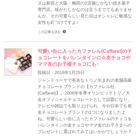
ヌは新宿と大阪・梅田の2店舗しかない焼き菓子
専門店。味がたしかなのは言うまででもありませ
んが、その可愛らしい見た目はオシャレに敏感な
女性も釘づけですよ♪
この記事を読む
可愛い缶に入ったカファレル(Caffarel)のチ
ョコレートをバレンタインに☆友チョコや
ママ友のお子様チョコにも♪
投稿日：2018年1月25日
ジャンドゥーヤで有名なトリノ生まれの老舗高級
チョコレートブランドの【カファレル社
(Caffarel)】。2006年冬季オリンピックトリノ大
会オフィシャルチョコレートとして話題になり、
テレビや雑誌でも取り上げられ、今や日本でも有
名チョコレートブランドの1つになりましたよ
ね。可愛らしい缶に入ったカファレルのチョコを
バレンタインの友チョコやママ友のお子さまへの
プレゼントに選ばれてみてはいかがでしょうか？